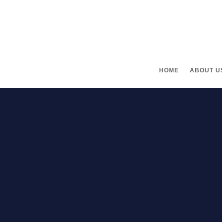
088-008-7870
HOME
ABOUT U