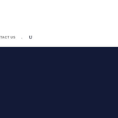
TACT US
.