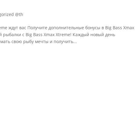
gorized @th
eme ждут вас Получите дополнительные бонусы в Big Bass Xmax
й рыбалки с Big Bass Xmax Xtreme! Каждый новый день
мать свою рыбу мечты и получить...