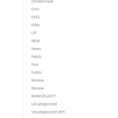
chickenroad
Chin
EYES
Filler
LIP
NEW
News
Pablic
Post
Public
Review
Review
RHINOPLASTY
Uncategorized
Uncategorized @th