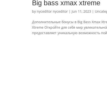
Big bass xmax xtreme
by
nyceditor nyceditor
|
Jun 11, 2023
|
Uncate
Дополнительные бонусы в Big Bass Xmax Xtr
Xtreme Откройте для себя мир увлекательно
предоставляет уникальную возможность пой